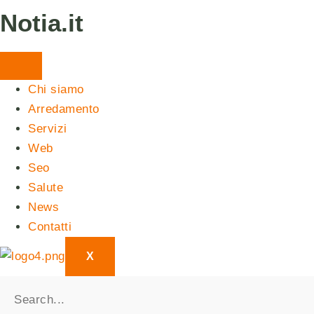
Vai
Notia.it
al
contenuto
Chi siamo
Arredamento
Servizi
Web
Seo
Salute
News
Contatti
X