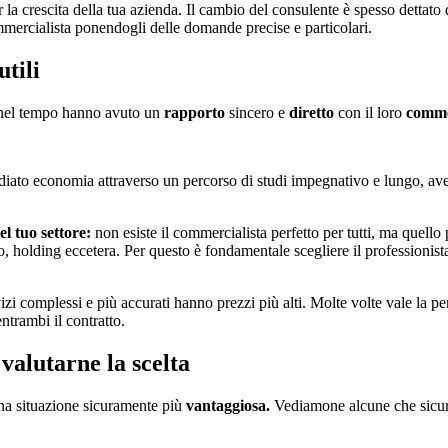
 la crescita della tua azienda. Il cambio del consulente è spesso dettato
ommercialista ponendogli delle domande precise e particolari.
tili
 nel tempo hanno avuto un
rapporto
sincero e
diretto
con il loro
commer
ato economia attraverso un percorso di studi impegnativo e lungo, avere
l tuo settore:
non esiste il commercialista perfetto per tutti, ma quello 
, holding eccetera. Per questo è fondamentale scegliere il professionista
zi complessi e più accurati hanno prezzi più alti. Molte volte vale la pe
entrambi il contratto.
valutarne la scelta
una situazione sicuramente più
vantaggiosa.
Vediamone alcune che sicura