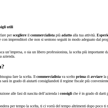
li utili
fare per
scegliere
il
commercialista
più
adatto
alla tua attività.
Esperie
are con imprenditori che non si sentono seguiti in modo adeguato dal pro
sca un’impresa, o sia un libero professionista, la scelta più importante d
ua azienda.
a?
isogna fare la scelta. Il
commercialista
va scelto
prima
di
avviare
la 
ta sarà in grado di aiutarti consigliandoti il regime fiscale più convenien
nzione alle fasi di nascita dell’azienda i
consigli
che è in grado di darti
ndera per tempo la scelta, ti ci vorrà del tempo altrimenti dopo poco ti r