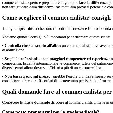
commercialista esperto e preparato è in grado di
fare la differenza
per
non farti guidare dalla diffidenza, ma metti alla prova il potenziale c
Come scegliere il commercialista: consigli u
Tutti gli
imprenditori
che sono riusciti a far
crescere
la loro azienda
Vediamo quindi i consigli più importanti per affrontare questa scelta:
• Controlla che sia iscritto all’albo:
un commercialista deve aver studi
di abilitazione.
• Scegli il professionista con maggiori competenze ed esperienza ne
competenza: fiscalità internazionale, e-commerce, tutela del patrimonio
diversi settori allora dovresti affidarti a più di un commercialista.
• Non basarti solo sul prezzo:
sarebbe l’errore più grave, spesso servi
consulenze particolari. Ricordati di mettere tutto per iscritto e firmare 
Quali domande fare al commercialista per 
Conoscere le giuste
domande
da porre al commercialista ti mette in 
Come posso prepararmi per la stagione fiscale?