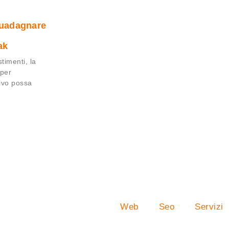
 guadagnare
ak
timenti, la
 per
ivo possa
Web
Seo
Servizi